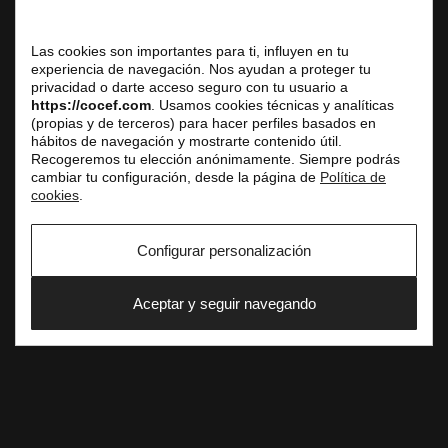
3 avenue de l’Opéra, 75001 Paris
Las cookies son importantes para ti, influyen en tu
Centre d’Affaires
experiencia de navegación. Nos ayudan a proteger tu
Réception du public uniquement sur rendez-vous
privacidad o darte acceso seguro con tu usuario a
https://cocef.com
. Usamos cookies técnicas y analíticas
Tél. fixe : +33 (0) 1 42 61 33 10
(propias y de terceros) para hacer perfiles basados en
E-mail : service.commercial@cocef.com
hábitos de navegación y mostrarte contenido útil.
Recogeremos tu elección anónimamente. Siempre podrás
www.cocef.com
cambiar tu configuración, desde la página de
Política de
www.empleofrancia.com
cookies
.
www.testelyte.com
Configurar personalización
SOCIAL
Aceptar y seguir navegando