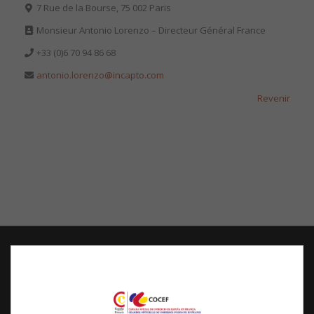
7 Rue de la Bourse, 75 002 Paris
Monsieur Antonio Lorenzo – Directeur Général France
+33 (0)6 70 94 86 68
antonio.lorenzo@incapto.com
Revenir
COCEF
Chambre Officielle de Commerce d’Espagne en France
Siège Social