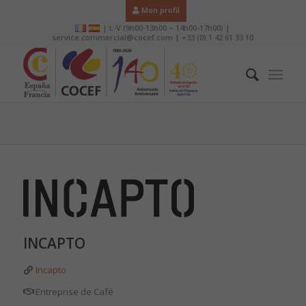
Mon profil
| L-V (9h00-13h00 – 14h00-17h00) |
service.commercial@cocef.com | +33 (0) 1 42 61 33 10
INCAPTO
Incapto
Entreprise de Café